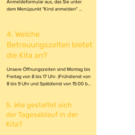
Anmeldeformular aus, das Sie unter 
Sprachkommunikation nach den 
dem Menüpunkt "Kind anmelden" 
Bezugspersonen erfolgt.
finden. Wir setzen uns anschließend 
mit Ihnen in Verbindung, um die 
nächsten Schritte zu besprechen.
4.⁠ ⁠Welche
Betreuungszeiten bietet
die Kita an?
Unsere Öffnungszeiten sind Montag bis 
Freitag von 8 bis 17 Uhr. (Frühdienst von 
8 bis 9 Uhr und Spätdienst von 15:00 bis 
17:00 Uhr)
5.⁠ ⁠Wie gestaltet sich
der Tagesablauf in der
Kita?