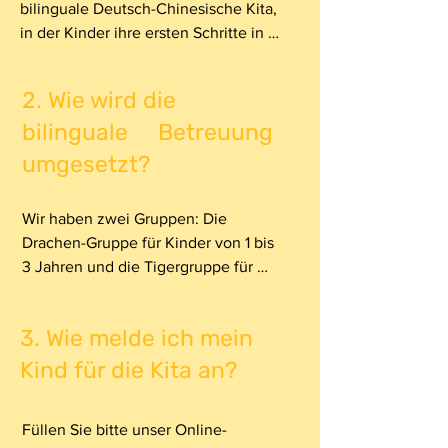
bilinguale Deutsch-Chinesische Kita, 
in der Kinder ihre ersten Schritte in 
zwei Welten machen. Unsere 
Einrichtung wurde 2008 gegründet 
2.⁠ ⁠Wie wird die
und bietet eine einzigartige 
bilinguale Betreuung
Bildungs- und Erziehungserfahrung 
in den Sprachen Deutsch und 
umgesetzt?
Chinesisch.
Wir haben zwei Gruppen: Die 
Drachen-Gruppe für Kinder von 1 bis 
3 Jahren und die Tigergruppe für 
Kinder von 3 Jahren bis zum 
Schuleintritt. Jede Gruppe wird von 
3.⁠ ⁠Wie melde ich mein
einem Team aus deutsch- und 
mandarinsprachigen Fachkräften 
Kind für die Kita an?
betreut. Die Kinder sprechen in der 
Regel personenbezogen, was 
Füllen Sie bitte unser Online-
bedeutet, dass die 