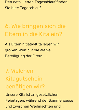
Den detaillierten Tagesablauf finden 
Sie hier: Tagesablauf.
6.⁠ ⁠Wie bringen sich die
Eltern in die Kita ein?
Als Elterninitiativ-Kita legen wir 
großen Wert auf die aktive 
Beteiligung der Eltern. 
Beispielsweise wird das 
Betreuungsteam jeden Montag von 
7.⁠ ⁠Welchen
15:00 bis 17:00 Uhr von Eltern im 
Kitagutschein
rotierenden System unterstützt. 
benötigen wir?
Darüber hinaus gibt es 
Arbeitsgemeinschaften und 
Unsere Kita ist an gesetzlichen 
Veranstaltungen, bei denen die 
Feiertagen, während der Sommerpause 
Mitarbeit der Eltern gefragt ist.
und zwischen Weihnachten und 